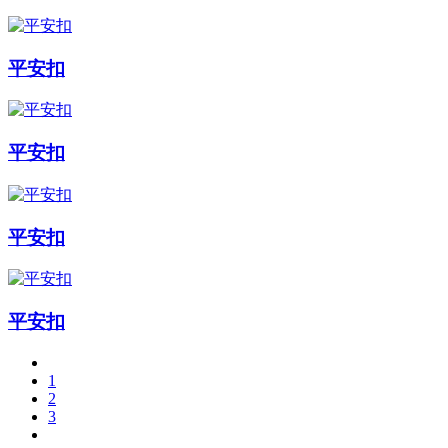
平安扣
平安扣
平安扣
平安扣
1
2
3