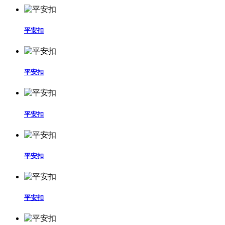
平安扣
平安扣
平安扣
平安扣
平安扣